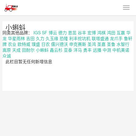
小蝌蚪
同类其他品牌：
IGS
SF
博云
德力
恩茁
谷丰
宏博
鸿棋
鸿田
互赢
华
龙
华星雨林
吉田
久力
久玉缘
恐隆
利丰挖坑机
联塔盛通
龙爪手
鲁轩
牌
农业
欧特威
璞盛
日农
儒兴德沃
申克赛斯
圣鸿
圣嘉
圣鲁
水智行
嵩原
天成
田耐尔
小蝌蚪
鑫云杉
亚泰
洋马
勇丰
远播
中测
中机美诺
众诚
此栏目暂无任何新增信息