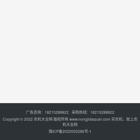
广告咨询：18215288822 采购热线：18215288822
Copyright © 2022
农机大全网
版权所有 www.nongjidaquan.com 买农机，就上农
机大全网
陇ICP备2022002286号-1