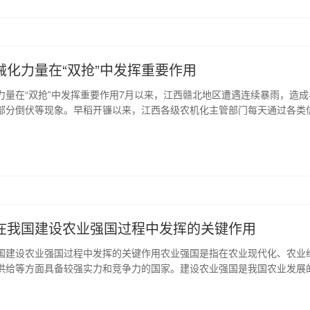
械化力量在“双抢”中发挥重要作用
力量在“双抢”中发挥重要作用7月以来，江西赣北地区遭遇连续暴雨，造成
部分倒伏等现象。早稻开镰以来，江西各级农机化主管部门每天通过各类
农机手发送作业供需、气象交通、技术服务等信息，并第一时间调度35个
抢收、抢烘、抢种机具情况，公布全省1254家稻谷烘干中心信息，指导农
业。7月11日以来...
在我国建设农业强国过程中发挥的关键作用
国建设农业强国过程中发挥的关键作用农业强国是指在农业现代化、农业
供给等方面具备较强实力和竞争力的国家。建设农业强国是我国农业发展
保障粮食安全、促进农民增收、推动乡村振兴具有重要意义。在这一进程
关键作用...