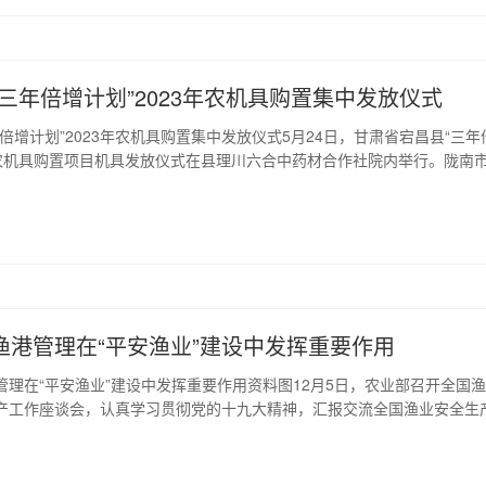
.62亿枚；同时已在全国创建了水稻、茶...
三年倍增计划”2023年农机具购置集中发放仪式
倍增计划”2023年农机具购置集中发放仪式5月24日，甘肃省宕昌县“三年
3年农机具购置项目机具发放仪式在县理川六合中药材合作社院内举行。陇南
调研员廖立新、陇南市农机中心主任王建平出席发放仪式并讲话。宕昌县
明主持仪式。县农机中心主任冲举明同志介绍了项目情况。一是工作思路
食作物及中药材种植重点乡镇，以提高粮...
渔港管理在“平安渔业”建设中发挥重要作用
管理在“平安渔业”建设中发挥重要作用资料图12月5日，农业部召开全国
产工作座谈会，认真学习贯彻党的十九大精神，汇报交流全国渔业安全生
结回顾渔港监督管理工作，研究探索新时期以渔港为依托的渔业监督管理
，渔港是渔民生产生活的重要场所，是渔船避风停泊的重要基地，在...