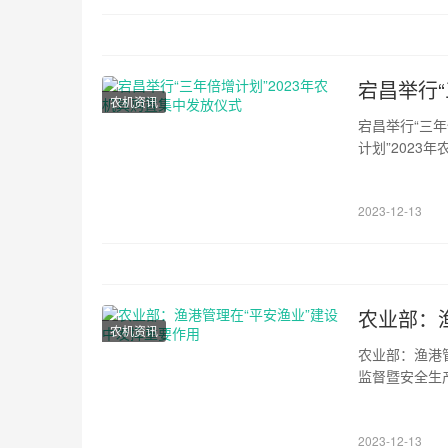
标签和有机码6
宕昌举行“
农机资讯
宕昌举行“三年
计划”202
业农村局二级
中心主任冲举
2023-12-13
紧围绕全县粮
农业部：
农机资讯
农业部：渔港
监督暨安全生
检查情况，总
作。会议指出
2023-12-13