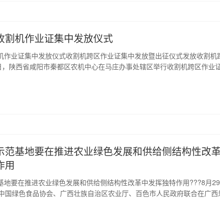
收割机作业证集中发放仪式
机作业证集中发放仪式收割机跨区作业证集中发放暨出征仪式发放收割机
7日，陕西省咸阳市秦都区农机中心在马庄办事处辖区举行收割机跨区作业
仪式。秦都区农机中心为做好《作业证》发放工作，规范发放程序，严格
跨区作业管理办法》等规定，一车一证，严禁涂改、转借和倒卖。并认真
好惠农政策，按照交通运输部公告和有关通知要求，告知外出的...
示范基地要在推进农业绿色发展和供给侧结构性改
作用
基地要在推进农业绿色发展和供给侧结构性改革中发挥独特作用???8月2
从中国绿色食品协会、广西壮族自治区农业厅、百色市人民政府联合在广西
有机农业基地建设经验交流会上获悉：截至目前，农业系统认证有机产品
品3997个，其中境外企业66家，产品198个，共向272家企业审核发放有