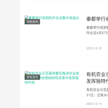
秦都举行
农机资讯
秦都举行收割
作业证4月2
中发放暨出征
《联合收割机
2023-12-15
备案。为落实
有机农业
农机资讯
发挥独特
有机农业示范
31日，记者
县主办的全国
2023-12-14
1009家，产