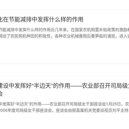
化在节能减排中发挥什么样的作用
节能减排中发挥什么样的作用近几年来，在国家农机购置补贴政策的激励
调动了农民购机种田的积极性，各种农业机械像雨后春笋般的涌现，进入
村出现了“耕田用铁牛，插秧不弯腰、割禾用袋装、开沟不用锹、抽水抗旱
现代农业生产方式。农机种田，改善了农业生产环境，减轻了农民的劳动强
建设中发挥好“半边天”的作用——农业部召开司局级
会
中发挥好“半边天”的作用——农业部召开司局级女干部座谈会1月25日，
2006年度司局级女干部座谈会，座谈会由部直属机关党委巡视员刘平主持
张玉香以“围绕中心，服务大局，在促进三农发展中做好妇工委工作”为题
农业部的妇女工作。部总经济师、财务司司长薛亮，办公厅主任刘维佳，人事
，机关...