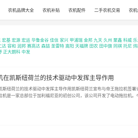
农机品牌大全
农机补贴
农机配件
二手农机交易
农机
达
宏基
宏源
宏运
华鲁金谷
佳信
家兴
甲浦瑞
金邦
九天
久州
聚鑫
科威
乐
仁达
容和
润邦
赛高达
森喆
圣雷特
嵩阳
天福牌
田农
田中旗
同祺
托尼
炜
野
正大朗科
中发
机在凯斯纽荷兰的技术驱动中发挥主导作用
凯斯纽荷兰的技术驱动中发挥主导作用凯斯纽荷兰宣布与帝王拖拉机签署
拉机是一家总部位于加利福尼亚的初创公司，该公司开发了电动拖拉机。
荷兰获得了帝王拖拉机的少数股权，通过这一最新举措，它似乎从其投资
帝王拖的未来计划目前的帝...