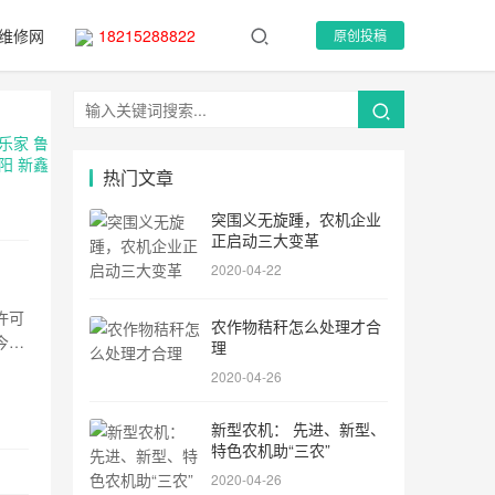
维修网
18215288822
原创投稿
乐家
鲁
阳
新鑫
热门文章
突围义无旋踵，农机企业
正启动三大变革
2020-04-22
许可
农作物秸秆怎么处理才合
今年
理
中实
2020-04-26
新型农机： 先进、新型、
特色农机助“三农”
2020-04-26