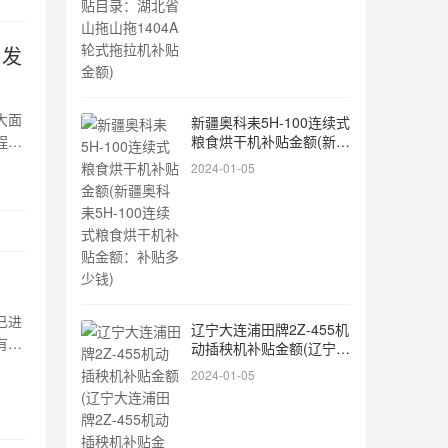
中发
大面
新疆奥科耒5H-100连续式
程要
粮食烘干机补贴金额(新疆
奥科耒5H-100连续式粮食
防控
2024-01-05
烘干机补贴金额：补贴多
综合
少钱)
已进
辽宁大连浦田牌2Z-455机
有不
动插秧机补贴金额(辽宁大
械化
连浦田牌2Z-455机动插秧
2024-01-05
机补贴金额：现在有补贴
动农
吗)