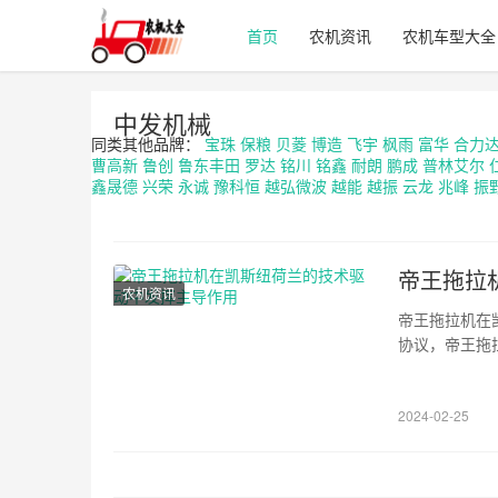
首页
农机资讯
农机车型大全
中发机械
同类其他品牌：
宝珠
保粮
贝菱
博造
飞宇
枫雨
富华
合力
曹高新
鲁创
鲁东丰田
罗达
铭川
铭鑫
耐朗
鹏成
普林艾尔
鑫晟德
兴荣
永诚
豫科恒
越弘微波
越能
越振
云龙
兆峰
振
帝王拖拉
农机资讯
帝王拖拉机在
协议，帝王拖
3月，凯斯纽
现了一些价值。
2024-02-25