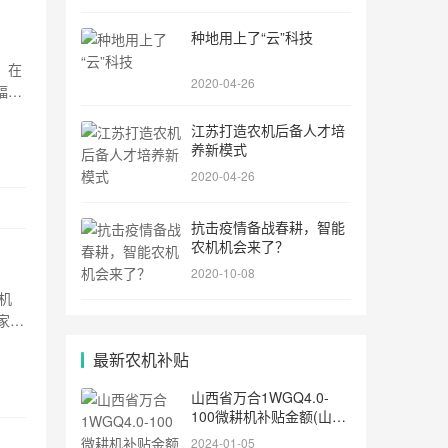
种地用上了“云”科技
，在
2020-04-26
幅度
江苏打造农机后备人才培
养新模式
2020-04-26
抗击疫情备战春耕，智能
农机机会来了？
2020-10-08
耕机
家:
最新农机补贴
山西省万合1WGQ4.0-
100微耕机补贴金额(山西
省万合1WGQ4.0-100微
2024-01-05