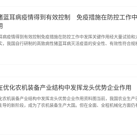
猪蓝耳病疫情得到有效控制 免疫措施在防控工作
用
耳病疫情得到有效控制免疫措施在防控工作中发挥关键作用经大量试验和
实，我国自行研制的高致病性猪蓝耳病灭活疫苗的安全性、有效性符合规
高致病性猪蓝耳病疫情目前得到有效控制，高致病性猪蓝耳病免疫措施在
关键作用。2006年夏季，我国南方省份发生了猪“高热病”疫情。经过专家
，确...
在优化农机装备产业结构中发挥龙头优势企业作用
化农机装备产业结构中发挥龙头优势企业作用资料图当前，我国农业生产
主导的新阶段，成为了农机装备生产大国。但在全面、全程机械化方面仍
产品过剩、高端供给不足的问题依然突出。《国务院关于加快推进农业机
业转型升级的指导意见》要求“优化农机装备产业结构布局”，作为加快推