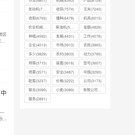
作业(9801)
机械(8393)
产品(8109)
发动机(7755)
收获(7574)
玉米(7240)
收割(6793)
播种(6478)
机具(6015)
农业机械(5589)
柴油机(5365)
金额(4826)
跨区
种植(4592)
发展(4431)
工作(4076)
证集
企业(4013)
市场(3913)
农民(3865)
按照
登记
多少(3829)
农村(3803)
动力(3795)
特殊(3715)
装置(3616)
型号(3607)
喷雾(3571)
安全(3487)
中国(3290)
配套(3237)
价格(3222)
公司(3173)
联合(3090)
小麦(3089)
有限公司(3001)
革中
服务(2891)
9—
乐业
企业
机防伪