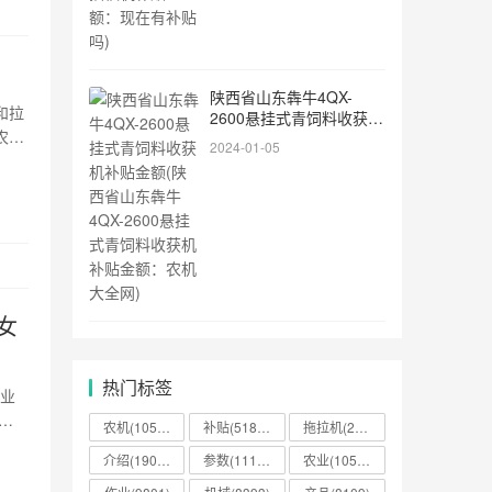
陕西省山东犇牛4QX-
和拉
2600悬挂式青饲料收获机
农村
补贴金额(陕西省山东犇牛
2024-01-05
4QX-2600悬挂式青饲料
只
收获机补贴金额：农机大
全网)
女
热门标签
农业
，
农机(105825)
补贴(51860)
拖拉机(26563)
通报
介绍(19051)
参数(11189)
农业(10581)
劳