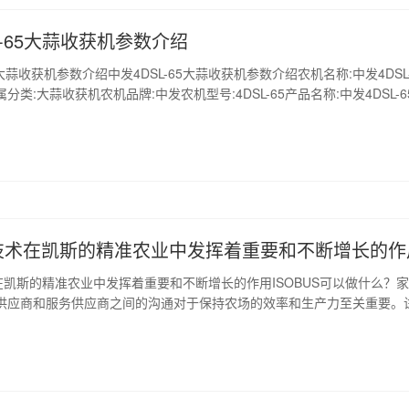
L-65大蒜收获机参数介绍
5大蒜收获机参数介绍中发4DSL-65大蒜收获机参数介绍农机名称:中发4DSL-
分类:大蒜收获机农机品牌:中发农机型号:4DSL-65产品名称:中发4DSL-6
厂家:宁津县中发机械有限公司未认证会员我要购买:填写农机购买信息详
补贴相关农机中发4DSL-65大蒜收获机农机介绍外形尺寸1...
US技术在凯斯的精准农业中发挥着重要和不断增长的作
术在凯斯的精准农业中发挥着重要和不断增长的作用ISOBUS可以做什么？
供应商和服务供应商之间的沟通对于保持农场的效率和生产力至关重要。
同品牌、不同型号的设备、显示器和软件间可以进行通信，沟通的效率可