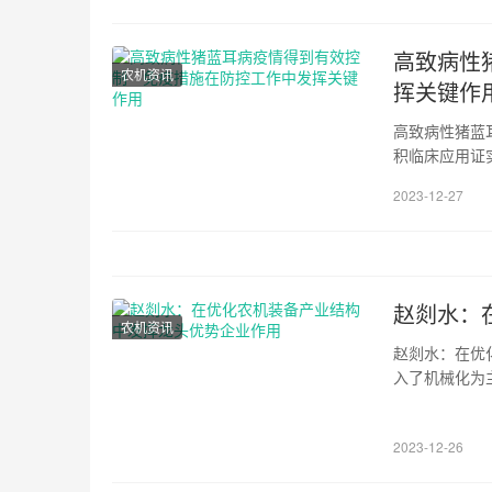
高致病性
农机资讯
挥关键作
高致病性猪蓝
积临床应用证
求本网讯我国
2023-12-27
工作中发挥了
分析和多次复核
赵剡水：
农机资讯
赵剡水：在优
入了机械化为
少短板，低端
和农机装备产
2023-12-26
机装备...