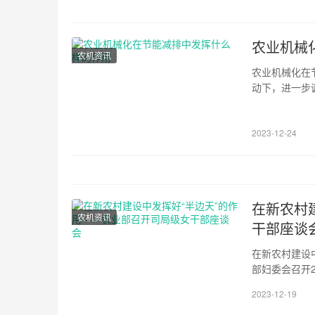
农业机械
农机资讯
农业机械化在
动下，进一步
千家万户，农
用油和电”的
2023-12-24
度，...
在新农村
农机资讯
干部座谈
在新农村建设
部妇委会召开
部妇工委主任
2023-12-19
了2005年
动司司长梁田庚