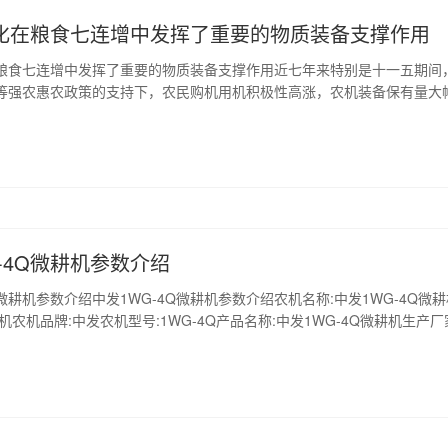
化在粮食七连增中发挥了重要的物质装备支撑作用
粮食七连增中发挥了重要的物质装备支撑作用近七年来特别是十一五期间
等强农惠农政策的支持下，农民购机用机积极性高涨，农机装备保有量大
业水平显著提高，速度之快前所未有。农...
-4Q微耕机参数介绍
Q微耕机参数介绍中发1WG-4Q微耕机参数介绍农机名称:中发1WG-4Q微
机农机品牌:中发农机型号:1WG-4Q产品名称:中发1WG-4Q微耕机生产厂
有限公司未认证会员农机参数:中发1WG-4Q参数我要购买...