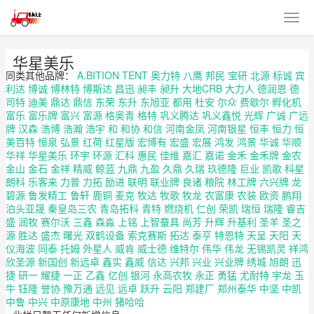
华星美乐
同类其他品牌：
A.BITION
TENT
奥力特
八鹰
邦民
宝研
北源
标诚
宾
利达
博诚
博林特
博斯达
昌迅
昶丰
昶升
大地CRB
大力人
德润恩
德
司特
迪美
鼎达
鼎信
东荣
东升
东旭亚
都用
杜安
尔众
费歇尔
孵化机
富乐
富乐牌
富兴
富源
格奥青
格特
巩义腾达
巩义鑫悦
光辉
广诚
广远
牌
汉森
浩博
浩瀚
浩宇
和
和协
和信
河南金凤
河南银星
恒丰
恒力
恒
美百特
恒泉
弘景
红荷
红星版
宏博有
宏盛
宏展
鸿发
鸿景
华诚
华顺
华祥
华星美乐
环宇
环源
汇科
惠民
佳维
嘉汇
嘉诺
金禾
金禾牌
金农
金山
金石
金祥
精威
鲸蓝
九鼎
九盈
久鼎
久瑞
玖德隆
巨业
凯歌
科星
朗科
乐客来
力普
力拓
励进
联明
联业牌
良诸
粮院
林工牌
六兴牌
龙
碧源
鲁发精工
鲁轩
鹿铜
麦克
牧达
牧歌
牧龙
农富康
农装
欧资
鹏翔
泊头亚晟
秦皇岛三农
青岛拓科
青特
燃烧机
仁创
荣凯
瑞恒
瑞隆
睿吉
盛
润牧
赛尔沃
三鑫
森淼
上铭
上智蚕具
尚芳
升辉
升基利
圣羊
圣之
源
胜达
盛杰
曙光
双鹤设备
索克赛斯
拓达
泰亨
特恩特
天呈
天阳
天
仪海波
同泰
托姆
外星人
威肯
威士德
维特尔
伟华
伟龙
无锡凯灵
祥鸿
欣圣源
新国创
新远卓
鑫实
鑫威
信达
兴邦
兴业
兴业牌
绣城
旭朗
迅
捷
研一
耀捷
一正
乙鑫
亿创
银河
永高农牧
永正
勇猛
尤耐特
宇龙
玉
牛
钰隆
誉协
豫万通
远见
远卓
跃升
云阳
郑建厂
郑州泰华
中坚
中凯
中鲁
中兴
中原康地
中州
猪哈哈