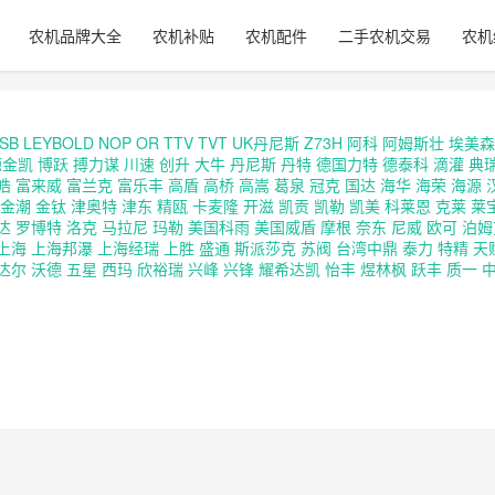
农机品牌大全
农机补贴
农机配件
二手农机交易
农机
SB
LEYBOLD
NOP
OR
TTV
TVT
UK丹尼斯
Z73H
阿科
阿姆斯壮
埃美森
源金凯
博跃
搏力谋
川速
创升
大牛
丹尼斯
丹特
德国力特
德泰科
滴灌
典
皓
富来威
富兰克
富乐丰
高盾
高桥
高嵩
葛泉
冠克
国达
海华
海荣
海源
金潮
金钛
津奥特
津东
精瓯
卡麦隆
开滋
凯贡
凯勒
凯美
科莱恩
克莱
莱
达
罗博特
洛克
马拉尼
玛勒
美国科雨
美国威盾
摩根
奈东
尼威
欧可
泊姆
上海
上海邦瀑
上海经瑞
上胜
盛通
斯派莎克
苏阀
台湾中鼎
泰力
特精
天
达尔
沃德
五星
西玛
欣裕瑞
兴峰
兴锋
耀希达凯
怡丰
煜林枫
跃丰
质一