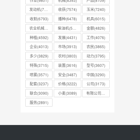
作业(9801)
机械(8393)
产品(8109)
发动机(7755)
收获(7574)
玉米(7240)
收割(6793)
播种(6478)
机具(6015)
农业机械(5589)
柴油机(5365)
金额(4826)
种植(4592)
发展(4431)
工作(4076)
企业(4013)
市场(3913)
农民(3865)
多少(3829)
农村(3803)
动力(3795)
特殊(3715)
装置(3616)
型号(3607)
喷雾(3571)
安全(3487)
中国(3290)
配套(3237)
价格(3222)
公司(3173)
联合(3090)
小麦(3089)
有限公司(3001)
服务(2891)