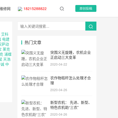
维修网
18215288822
原创投稿
艾科
瑞
电建
热门文章
汉萨动
宝
莱克
突围义无旋踵，农机企业
克
浦蝶
正启动三大变革
赋
天浩
中诚
中
2020-04-22
农作物秸秆怎么处理才合
理
2020-04-26
新型农机： 先进、新型、
特色农机助“三农”
2020-04-26