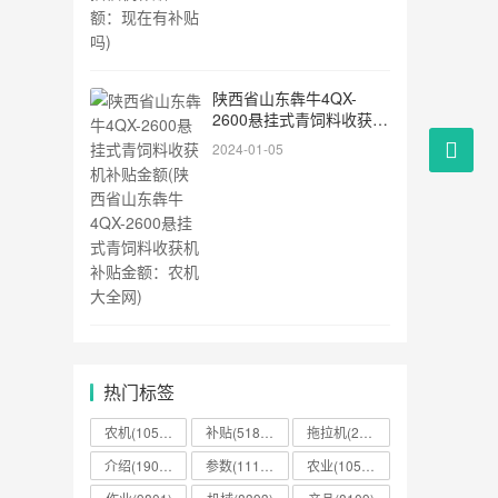
陕西省山东犇牛4QX-
2600悬挂式青饲料收获机
补贴金额(陕西省山东犇牛
2024-01-05
4QX-2600悬挂式青饲料
收获机补贴金额：农机大
全网)
热门标签
农机(105825)
补贴(51860)
拖拉机(26563)
介绍(19051)
参数(11189)
农业(10581)