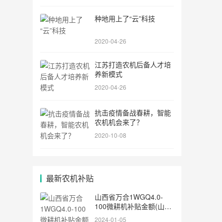
种地用上了“云”科技
2020-04-26
江苏打造农机后备人才培
养新模式
2020-04-26
抗击疫情备战春耕，智能
农机机会来了？
2020-10-08
最新农机补贴
山西省万合1WGQ4.0-
100微耕机补贴金额(山西
省万合1WGQ4.0-100微
2024-01-05