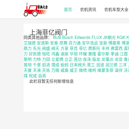
首页
农机资讯
农机车型大全
上海菲亿阀门
同类其他品牌：
BUB
Busch
Edwards
FLUX
JK朝光
KQK
K
艾瑞德
安道斯
安泰
昂骞
百力通
宝华浩运
宝泉
博嘉蒂
博
鼎力
东光
阀盛
阀天
方泉
菲克
菲亿
费斯托
丰祥
弗雷西
富
力
好凯德
恒旺
鸿鑫
湖泉
华旭
环耀
惠隆
霍尔斯
季诚
江霞
黎明
力特
力田
立星牌
立正
莲功
良泽
临龙
龙事达
龙亚
鲁
普旭
千里
前进
潜成
蚯蚓
日本阀天
茸工
润波
润兰德
三洋
天曼
天液
天佑
万精
威盾
威王
微喷
维柯
维蒙圣菲
温伴
沃
煤
祝成
自高
此栏目暂无任何新增信息