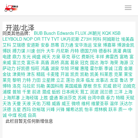
开滋/北泽
同类其他品牌：
BUB
Busch
Edwards
FLUX
JK朝光
KQK
KSB
LEYBOLD
NOP
OR
TTV
TVT
UK丹尼斯
Z73H
阿科
阿姆斯壮
埃美森
艾科
艾瑞德
安道斯
安泰
昂骞
百力通
宝华浩运
宝泉
博嘉蒂
博源金凯
博跃
搏力谋
川速
创升
大牛
丹尼斯
丹特
德国力特
德泰科
滴灌
典瑞
电建
鼎力
东光
阀盛
阀天
方泉
菲克
菲亿
费斯托
丰祥
弗雷西
富皓
富
来威
富兰克
富乐丰
高盾
高桥
高嵩
葛泉
冠克
国达
海华
海荣
海源
汉
萨动力
好凯德
恒旺
鸿鑫
湖泉
华旭
环耀
惠隆
霍尔斯
季诚
江霞
金潮
金钛
津奥特
津东
精瓯
卡麦隆
开滋
凯贡
凯勒
凯美
科莱恩
克莱
莱宝
莱克
黎明
力特
力田
立星牌
立正
莲功
良泽
临龙
龙事达
龙亚
鲁达
罗
博特
洛克
马拉尼
玛勒
美国科雨
美国威盾
摩根
奈东
尼威
欧可
泊姆克
浦蝶
普旭
千里
前进
潜成
蚯蚓
日本阀天
茸工
润波
润兰德
三洋
上海
上海邦瀑
上海经瑞
上胜
盛通
斯派莎克
苏阀
台湾中鼎
泰力
特精
天赋
天浩
天曼
天液
天佑
万精
威盾
威王
微喷
维柯
维蒙圣菲
温伴
沃达尔
沃德
五星
西玛
欣裕瑞
兴峰
兴锋
耀希达凯
怡丰
煜林枫
跃丰
质一
中
诚
中煤
祝成
自高
此栏目暂无任何新增信息