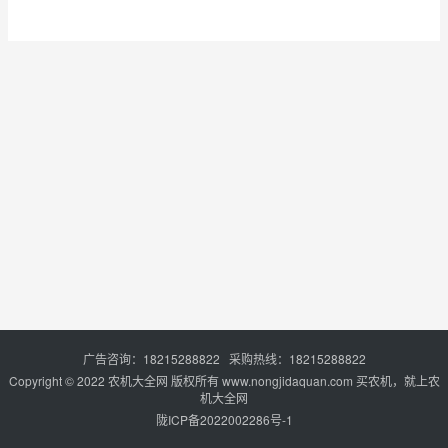
广告咨询：18215288822 采购热线：18215288822
Copyright © 2022
农机大全网
版权所有 www.nongjidaquan.com 买农机，就上农
机大全网
陇ICP备2022002286号-1